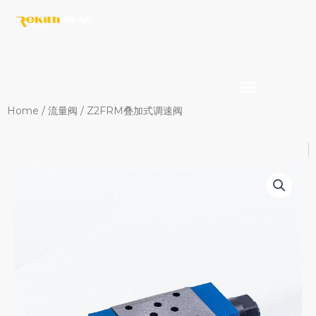
Skip
to
content
Home
/
流量阀
/ Z2FRM叠加式调速阀