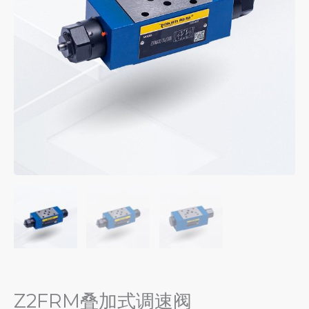
Z2FRM叠加式调速阀