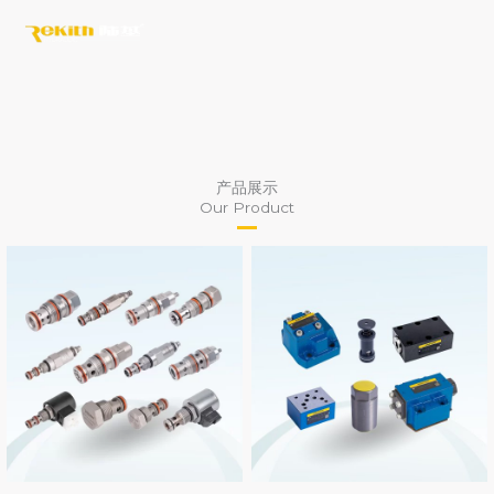
Skip
to
content
产品展示
Our Product