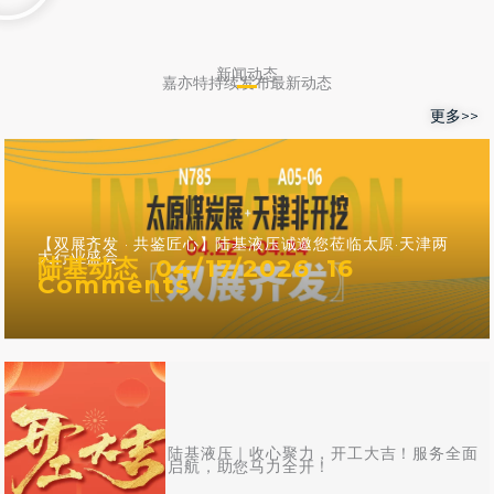
新闻动态
嘉亦特持续发布最新动态
更多>>
【双展齐发 · 共鉴匠心】陆基液压诚邀您莅临太原·天津两
大行业盛会
陆基动态
04/17/2026
16
Comments
陆基液压｜收心聚力，开工大吉！服务全面
启航，助您马力全开！