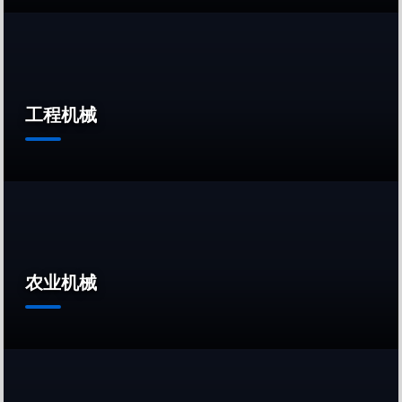
工程机械
农业机械