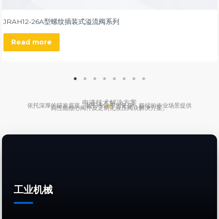
JRAH12-26A型螺纹插装式溢流阀系列
Read more
电液技术解决方案
依托深厚的研发底蕴，我们专注于为复杂、极端的作业场景提供
高性能核心阀件及定制化液压阀块解决方案。
工业机械