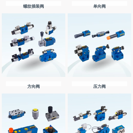
螺纹插装阀
单向阀
方向阀
压力阀