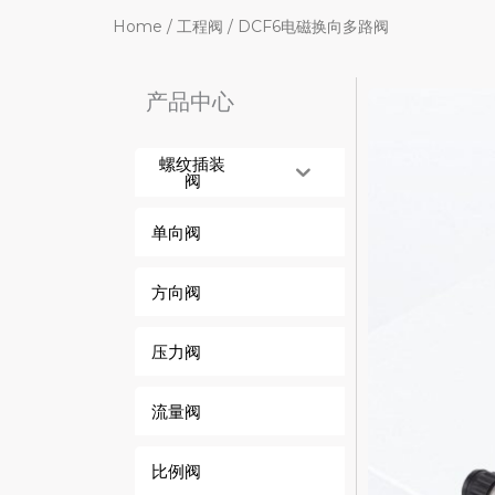
Home
/
工程阀
/ DCF6电磁换向多路阀
产品中心
螺纹插装
阀
单向阀
方向阀
压力阀
流量阀
比例阀