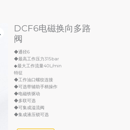
DCF6电磁换向多路
阀
◆通径6
◆最高工作压力315bar
◆最大工作流量40L/min
特征
◆工作油口螺纹连接
◆可选带辅助手柄操作
◆电磁铁驱动
◆多联可选
◆可集成溢流阀
◆集成液压锁可选