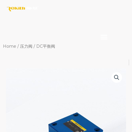
Skip
to
content
Home
/
压力阀
/ DC平衡阀